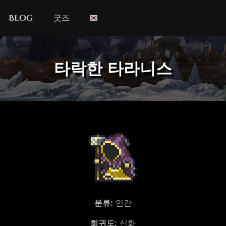
Blog
굿즈
타락한 타라니스
분류:
인간
희귀도:
신화