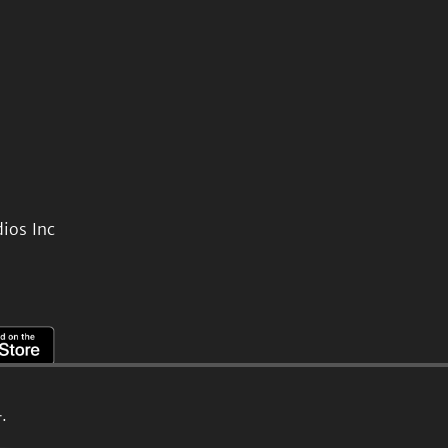
ios Inc
.