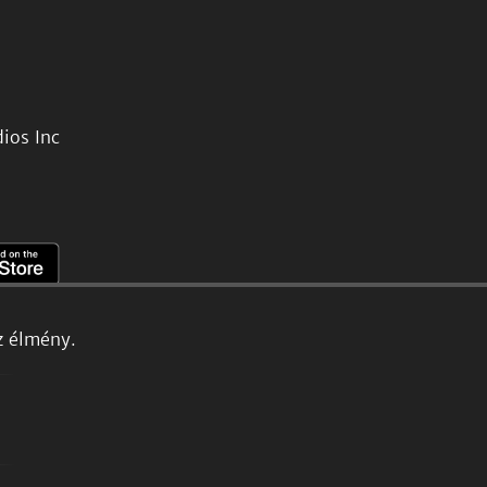
ios Inc
z élmény.