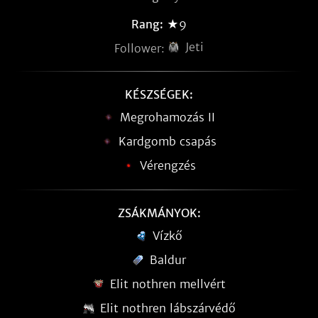
Rang:
★9
Jeti
Follower:
KÉSZSÉGEK:
Megrohamozás II
Kardgomb csapás
Vérengzés
ZSÁKMÁNYOK:
Vízkő
Baldur
Elit nothren mellvért
Elit nothren lábszárvédő