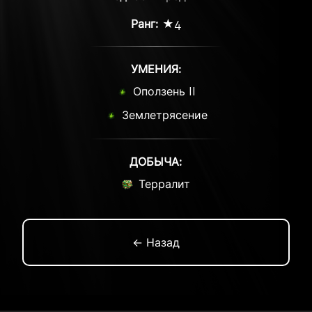
Ранг:
★4
УМЕНИЯ:
Оползень II
Землетрясение
ДОБЫЧА:
Терралит
← Назад