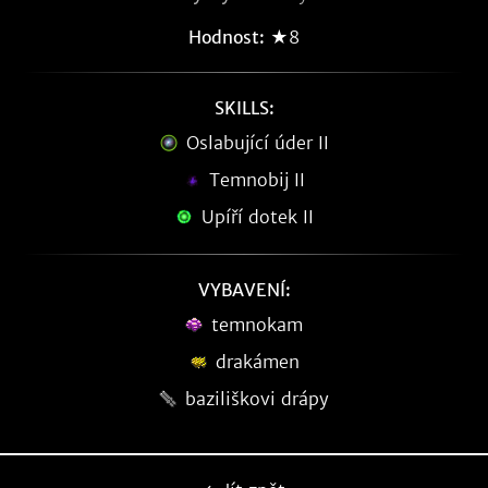
Hodnost:
★8
SKILLS:
Oslabující úder II
Temnobij II
Upíří dotek II
VYBAVENÍ:
temnokam
drakámen
baziliškovi drápy