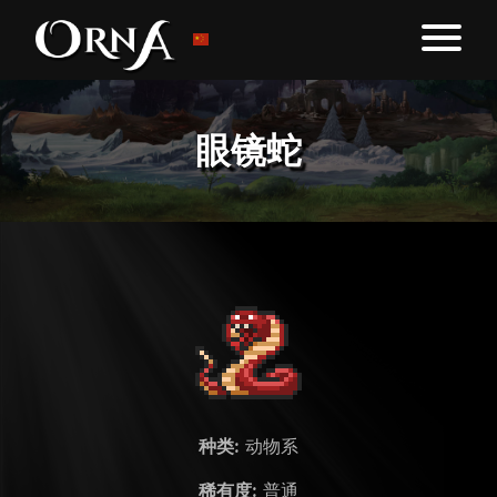
眼镜蛇
种类:
动物系
稀有度:
普通