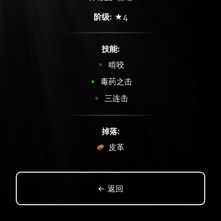
阶级:
★4
技能:
啃咬
毒药之击
三连击
掉落:
皮革
← 返回