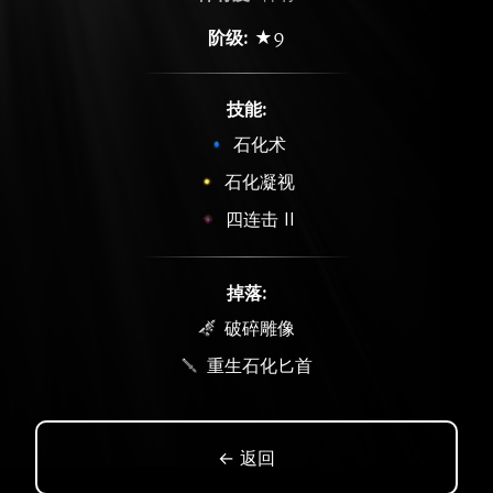
阶级:
★9
技能:
石化术
石化凝视
四连击 II
掉落:
破碎雕像
重生石化匕首
← 返回