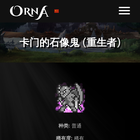
卡门的石像鬼 (重生者)
种类:
普通
稀有度:
稀有