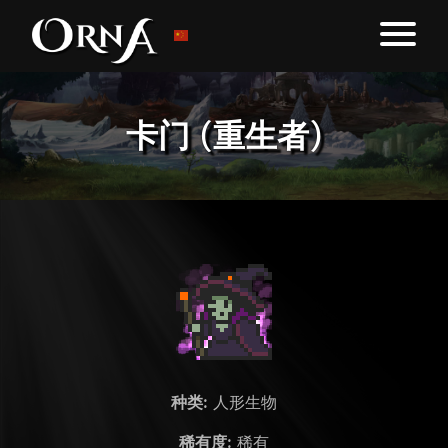
卡门 (重生者)
种类:
人形生物
稀有度:
稀有