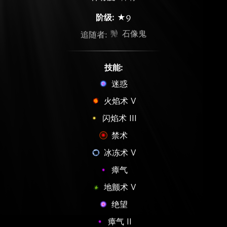
阶级:
★9
石像鬼
追随者:
技能:
迷惑
火焰术 V
闪焰术 III
禁术
冰冻术 V
瘴气
地颤术 V
绝望
瘴气 II