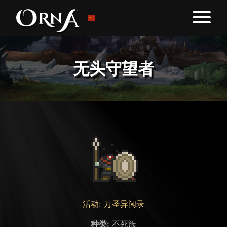
无头守望者
活动: 万圣异闻录
种类:
不死族