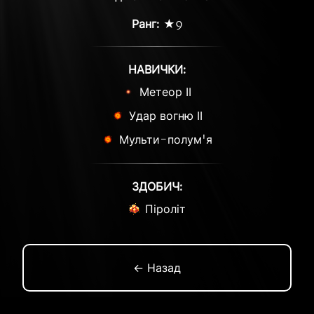
Ранг:
★9
НАВИЧКИ:
Метеор ІІ
Удар вогню ІІ
Мульти-полум'я
ЗДОБИЧ:
Піроліт
← Назад