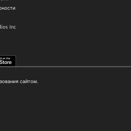
рности
ios Inc
зования сайтом.