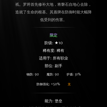
祇。罗坍首先修补大地，将磐石自地心去除，
造就了生命的根基。其盾牌在防御时能大幅降
低受到的伤害。
限定
阶级: ★10
稀有度:
稀有
适用于: 所有职业
部位: 副手
物防: 90
魔防: 90
护盾: 31%
防御强化: +50%
龙
能力: 堡垒