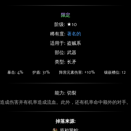
限定
阶级: ★10
稀有度:
著名的
适用于: 盗贼系
部位: 武器
类型: 长矛
暴击: 4%
护盾: 31%
阵营元素伤害: +10%
镶嵌槽位: 12
能力: 切裂
造成伤害并有机率造成流血。此外，还有机率命中额外的对手。
掉落来源:
原初翼蛇