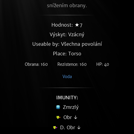
snížením obrany.
Hodnost: ★7
Výskyt:
Vzácný
Useable by: Všechna povolání
Place: Torso
Obrana: 160
Rezistence: 160
HP: 40
Voda
IMUNITY:
Zmrzlý
Obr ↓
D. Obr ↓