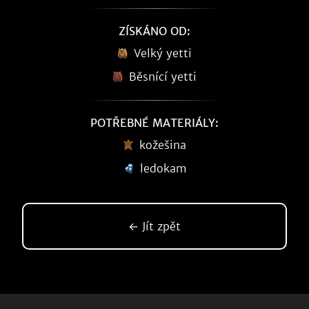
ZÍSKÁNO OD:
Velký yetti
Běsnící yetti
POTŘEBNÉ MATERIÁLY:
kožešina
ledokam
← Jít zpět