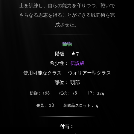
士を訓練し、自らの能力を守りつつ、戦いで
さらなる恩恵を得ることができる戦闘術を完
成させた。
稀物
階級： ★7
希少性：
伝説級
使用可能なクラス： ウォリアー型クラス
部位： 頭部
防御： 168
抵抗： 78
HP： 224
先見： 28
装飾品スロット： 4
付与：