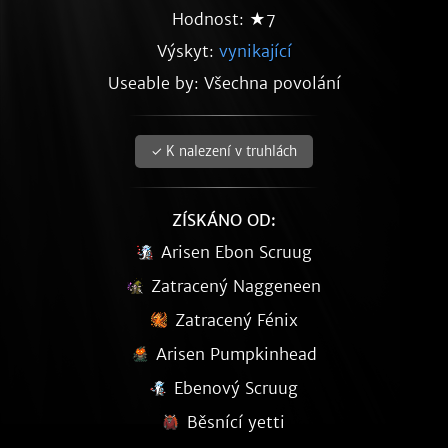
Hodnost: ★7
Výskyt:
vynikající
Useable by: Všechna povolání
✓ K nalezení v truhlách
ZÍSKÁNO OD:
Arisen Ebon Scruug
Zatracený Naggeneen
Zatracený Fénix
Arisen Pumpkinhead
Ebenový Scruug
Běsnící yetti