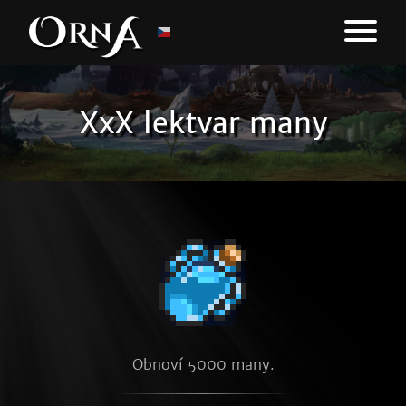
XxX lektvar many
Obnoví 5000 many.