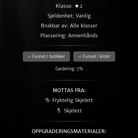
Klasse: ★2
Sjeldenhet:
Vanlig
Brukbar av: Alle klasser
Plassering: Annenhånds
✓ Funnet i butikker
✓ Funnet i kister
Gardering: 5%
MOTTAS FRA:
Fryktelig Skjelett
Skjelett
OPPGRADERINGSMATERIALER: