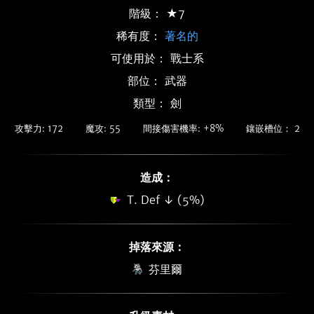
階級： ★7
稀有度：
著名的
可使用於： 戰士系
部位： 武器
類型： 劍
攻擊力: 172
魔攻: 55
間接傷害機率: +8%
鑲嵌槽位： 2
造成：
T. Def ↓ (5%)
掉落來源：
芬里爾