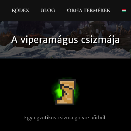
Kódex
Blog
Orna Termékek
A viperamágus csizmája
Egy egzotikus csizma guivre bőrből.