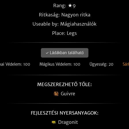
Rang: ★9
Ritkaság:
Nagyon ritka
Useable by: Mágiahasználók
Place: Legs
✓ Ládákban található
ikai Védelem: 100
Mágikus Védelem: 100
Ügyesség: 20
Sár
MEGSZEREZHETŐ TŐLE:
Guivre
FEJLESZTÉSI NYERSANYAGOK:
Dragonit