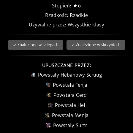
Stopień: ★6
Rzadkość:
Rzadkie
Używalne przez: Wszystkie klasy
✓ Znalezione w sklepach
✓ Znalezione w skrzyniach
UPUSZCZANE PRZEZ:
Powstały Hebanowy Scruug
Powstała Fenja
Powstała Gerd
Powstała Hel
Powstała Menja
Powstały Surtr