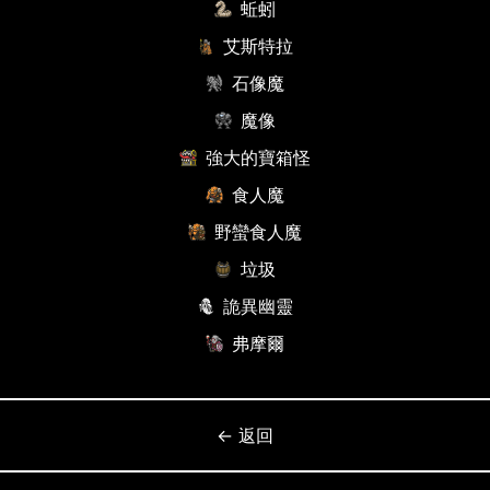
蚯蚓
艾斯特拉
石像魔
魔像
強大的寶箱怪
食人魔
野蠻食人魔
垃圾
詭異幽靈
弗摩爾
← 返回