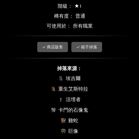
階級： ★1
稀有度：
普通
可使用於： 所有職業
✓ 商店販售
✓ 箱子掉落
掉落來源：
埃吉爾
重生艾斯特拉
活埋者
卡門的石像鬼
雞蛇
巨像