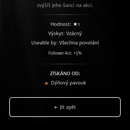
zvýšíš jeho šanci na akci.
Hodnost: ★1
Výskyt:
Vzácný
Useable by: Všechna povolání
Follower Act: +5%
ZÍSKÁNO OD:
Dýňový pavouk
← Jít zpět