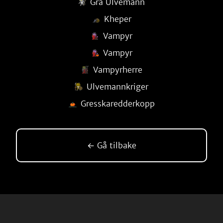
Grå Ulvemann
Kheper
Vampyr
Vampyr
Vampyrherre
Ulvemannkriger
Gresskaredderkopp
← Gå tilbake