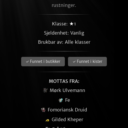
rustninger.
Klasse: ★1
Sjeldenhet:
Vanlig
Brukbar av: Alle klasser
✓ Funnet i butikker
✓ Funnet i kister
MOTTAS FRA:
Mørk Ulvemann
Fe
Fomoriansk Druid
Gilded Kheper