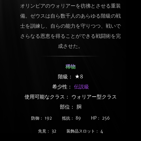
オリンピアのウォリアーを彷彿とさせる重装
備。ゼウスは自ら数千人のあらゆる階級の戦
士を訓練し、自らの能力を守りつつ、戦いで
さらなる恩恵を得ることができる戦闘術を完
成させた。
稀物
階級： ★8
希少性：
伝説級
使用可能なクラス： ウォリアー型クラス
部位： 胴
防御： 192
抵抗： 89
HP： 256
先見： 32
装飾品スロット： 4