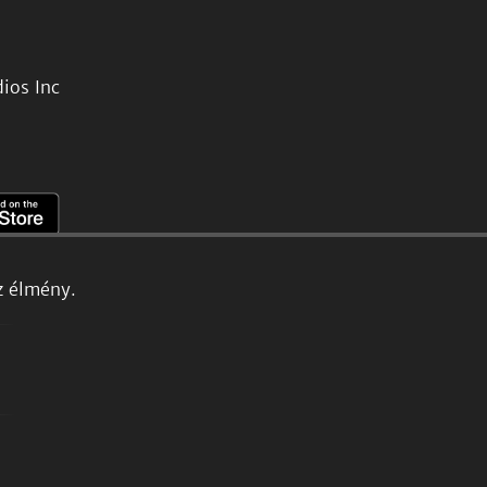
ios Inc
z élmény.