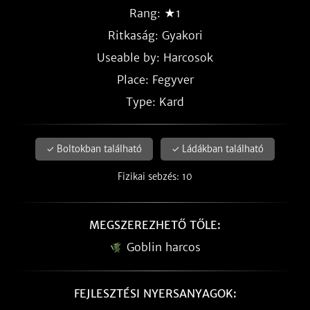
Rang: ★1
Ritkaság:
Gyakori
Useable by: Harcosok
Place: Fegyver
Type: Kard
✓ Boltokban található
✓ Ládákban található
Fizikai sebzés: 10
MEGSZEREZHETŐ TŐLE:
Goblin harcos
FEJLESZTÉSI NYERSANYAGOK: