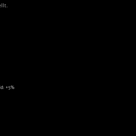
llt.
ild: +5%