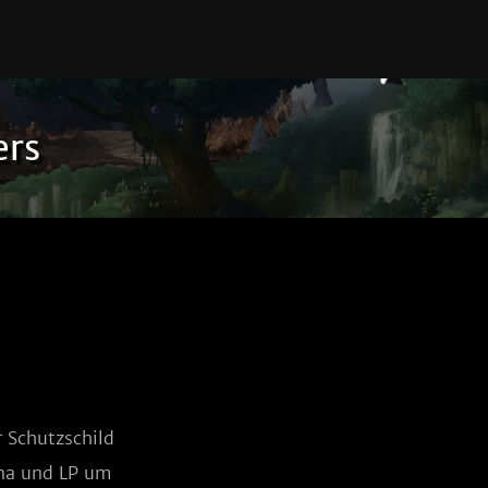
ers
 Schutzschild 
na und LP um 