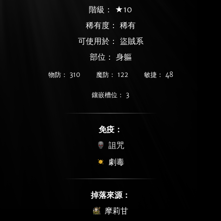
階級： ★10
稀有度：
稀有
可使用於： 盜賊系
部位： 身軀
物防： 310
魔防： 122
敏捷： 48
鑲嵌槽位： 3
免疫：
詛咒
劇毒
掉落來源：
摩莉甘