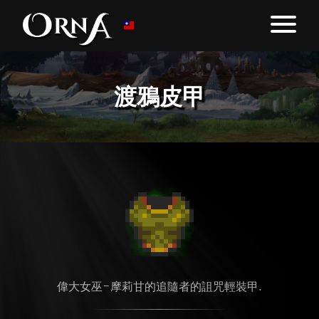
渡鴉皮甲
偉大女巫-摩莉甘的追隨者的詛咒輕裝甲.