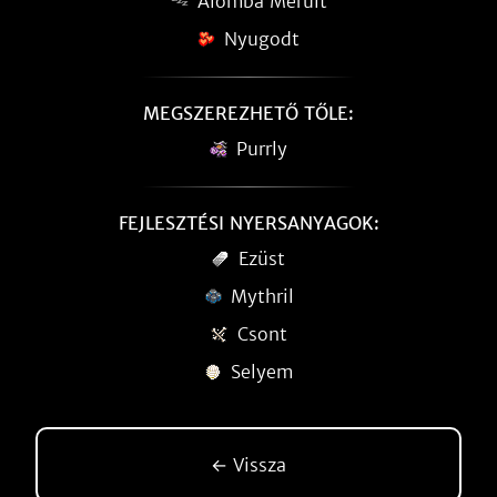
Álomba Merült
Nyugodt
MEGSZEREZHETŐ TŐLE:
Purrly
FEJLESZTÉSI NYERSANYAGOK:
Ezüst
Mythril
Csont
Selyem
← Vissza