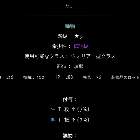
た。
稀物
階級： ★9
希少性：
伝説級
使用可能なクラス： ウォリアー型クラス
部位： 頭部
： 216
抵抗： 100
HP： 288
先見： 36
装飾品スロット
付与：
T. 攻 ↑ (7%)
T. 抵 ↑ (7%)
無効：