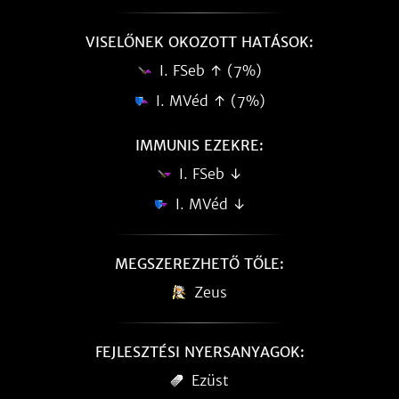
VISELŐNEK OKOZOTT HATÁSOK:
I. FSeb ↑ (7%)
I. MVéd ↑ (7%)
IMMUNIS EZEKRE:
I. FSeb ↓
I. MVéd ↓
MEGSZEREZHETŐ TŐLE:
Zeus
FEJLESZTÉSI NYERSANYAGOK:
Ezüst