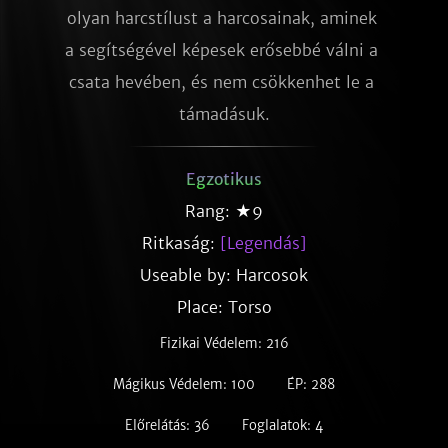
olyan harcstílust a harcosainak, aminek 
a segítségével képesek erősebbé válni a 
csata hevében, és nem csökkenhet le a 
támadásuk.
Egzotikus
Rang: ★9
Ritkaság:
[Legendás]
Useable by: Harcosok
Place: Torso
Fizikai Védelem: 216
Mágikus Védelem: 100
ÉP: 288
Előrelátás: 36
Foglalatok: 4