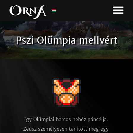
Pszi Olümpia mellvért
Egy Olümpiai harcos nehéz páncélja. 
Zeusz személyesen tanított meg egy 