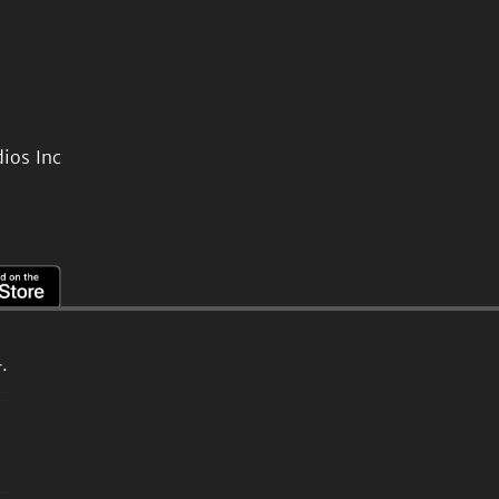
ios Inc
.