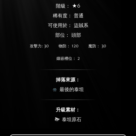
階級： ★6
稀有度：
普通
可使用於： 盜賊系
部位： 頭部
攻擊力: 30
物防： 120
魔防： 30
鑲嵌槽位： 2
掉落來源：
最後的泰坦
升級素材：
泰坦原石