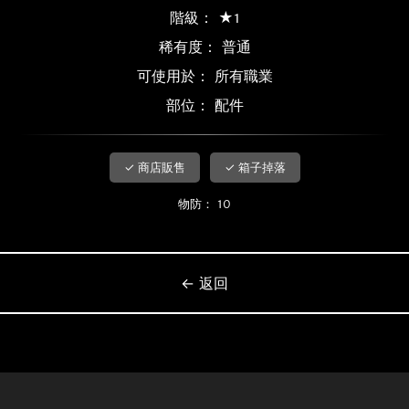
階級： ★1
稀有度：
普通
可使用於： 所有職業
部位： 配件
✓ 商店販售
✓ 箱子掉落
物防： 10
← 返回