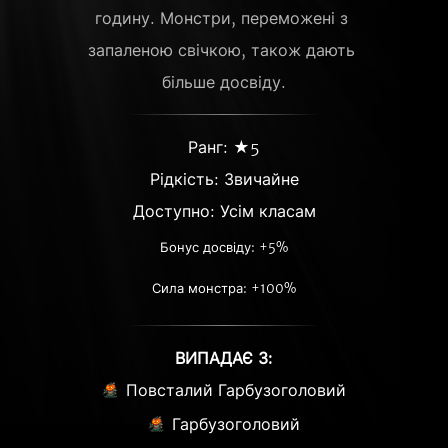
годину. Монстри, переможені з 
запаленою свічкою, також дають 
більше досвіду.
Ранг: ★5
Рідкість:
Звичайне
Доступно: Усім класам
Бонус досвіду: +5%
Сила монстра: +100%
ВИПАДАЄ З:
Повсталий Гарбузоголовий
Гарбузоголовий