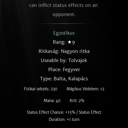
can inflict status effects on an 
opponent.
Egzotikus
Rang: ★9
Ritkaság:
Nagyon ritka
Useable by: Tolvajok
Place: Fegyver
Type: Balta, Kalapács
Fizikai sebzés: 230
Mágikus Védelem: 12
Mana: 40
Krit: 2%
Status Effect Chance: +15% / Status Effect
Duration: +1 turn