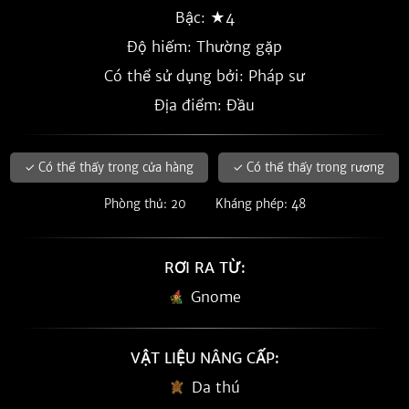
Bậc: ★4
Độ hiếm:
Thường gặp
Có thể sử dụng bởi: Pháp sư
Địa điểm: Đầu
✓ Có thể thấy trong cửa hàng
✓ Có thể thấy trong rương
Phòng thủ: 20
Kháng phép: 48
RƠI RA TỪ:
Gnome
VẬT LIỆU NÂNG CẤP:
Da thú