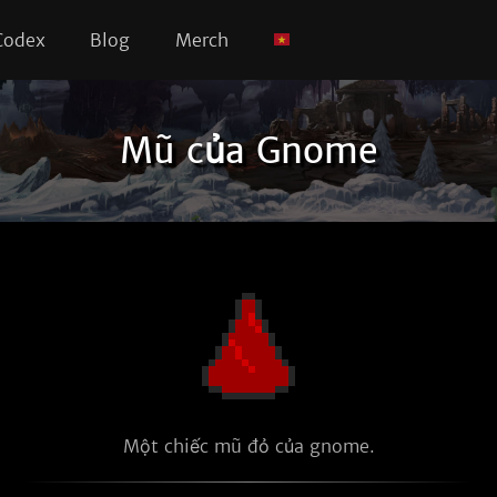
Codex
Blog
Merch
Mũ của Gnome
Một chiếc mũ đỏ của gnome.