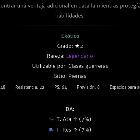
ontrar una ventaja adicional en batalla mientras protegía 
habilidades.
Exótico
Grado: ★2
Rareza:
Legendario
Utilizable por: Clases guerreras
Sitio: Piernas
 48
Resistencia: 22
PS: 64
Previsión: 8
Espacios para a
DA:
T. Ata ↑ (7%)
T. Res ↑ (7%)