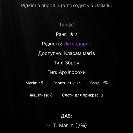
Рідкісна зброя, що походить з Олімпії.
Трофеї
Ранг: ★2
Рідкість:
Легендарне
Доступно: Класам магів
Тип: Зброя
Тип: Архіпосохи
Магія: 48
Спритність: 24
Вард: 2%
Ініціатива: 8
Слоти для прикрас: 2
ДАЄ:
Т. Маг ↑ (7%)