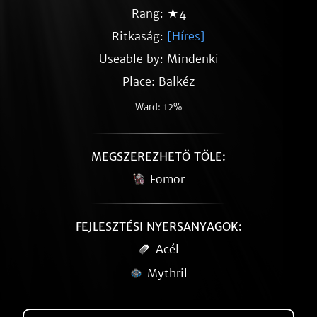
Rang: ★4
Ritkaság:
[Híres]
Useable by: Mindenki
Place: Balkéz
Ward: 12%
MEGSZEREZHETŐ TŐLE:
Fomor
FEJLESZTÉSI NYERSANYAGOK:
Acél
Mythril