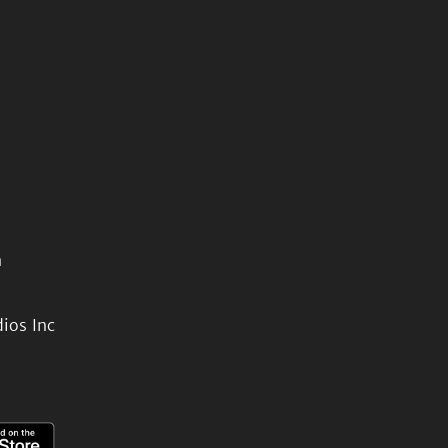
n
ios Inc