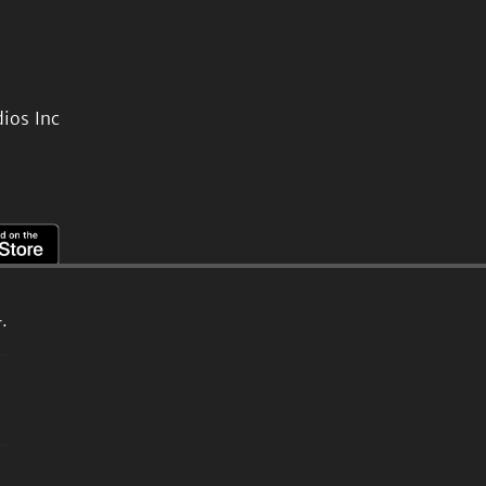
ios Inc
.