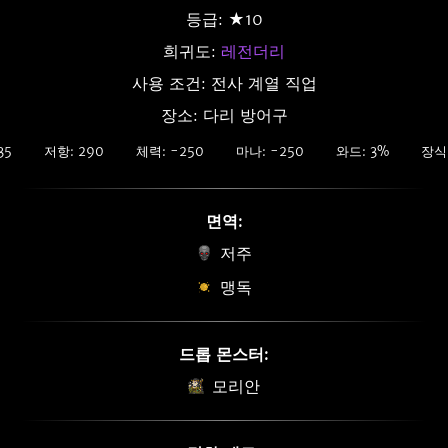
등급: ★10
희귀도:
레전더리
사용 조건: 전사 계열 직업
장소: 다리 방어구
35
저항: 290
체력: -250
마나: -250
와드: 3%
장식 
면역:
저주
맹독
드롭 몬스터:
모리안