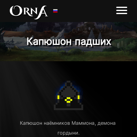
Капюшон падших
Капюшон наёмников Маммона, демона 
гордыни.