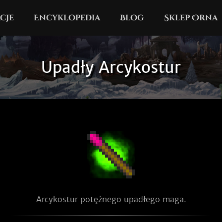
cje
Encyklopedia
Blog
Sklep Orna
Upadły Arcykostur
Arcykostur potężnego upadłego maga.