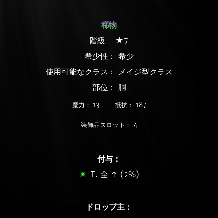
稀物
階級： ★7
希少性：
希少
使用可能なクラス： メイジ型クラス
部位： 胴
魔力： 13
抵抗： 187
装飾品スロット： 4
付与：
T. 全 ↑ (2%)
ドロップ主：