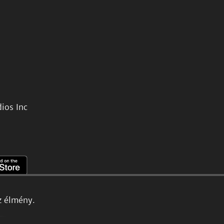
ios Inc
z élmény.