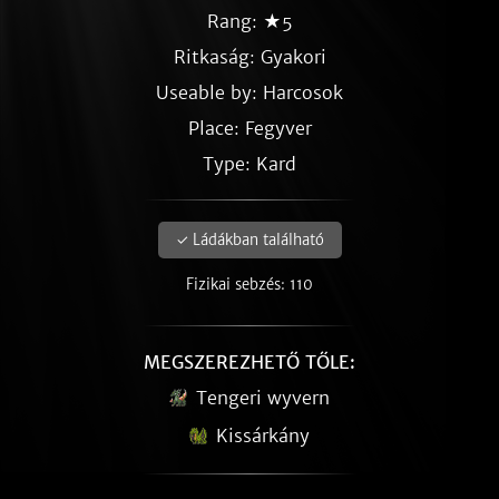
Rang: ★5
Ritkaság:
Gyakori
Useable by: Harcosok
Place: Fegyver
Type: Kard
✓ Ládákban található
Fizikai sebzés: 110
MEGSZEREZHETŐ TŐLE:
Tengeri wyvern
Kissárkány