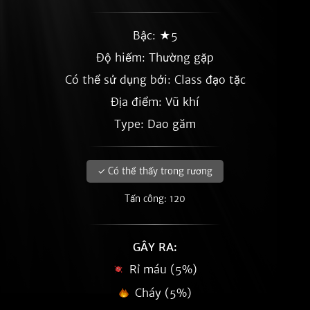
Bậc: ★5
Độ hiếm:
Thường gặp
Có thể sử dụng bởi: Class đạo tặc
Địa điểm: Vũ khí
Type: Dao găm
✓ Có thể thấy trong rương
Tấn công: 120
GÂY RA:
Rỉ máu (5%)
Cháy (5%)