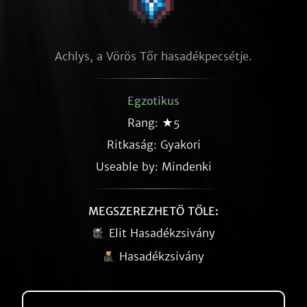
Achlys, a Vörös Tőr hasadékpecsétje.
Egzotikus
Rang: ★5
Ritkaság:
Gyakori
Useable by: Mindenki
MEGSZEREZHETŐ TŐLE:
Elit Hasadékzsivány
Hasadékzsivány