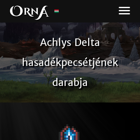
Achlys Delta
hasadékpecsétjének
darabja