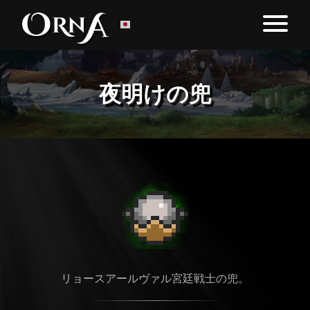
夜明けの兜
リョースアールヴァル宮廷戦士の兜。