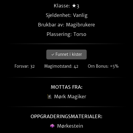
Klasse: ★3
Sjeldenhet:
Vanlig
Brukbar av: Magibrukere
Plassering: Torso
✓ Funnet i kister
Forsvar: 32
Magimotstand: 42
Orn Bonus: +5%
MOTTAS FRA:
Mørk Magiker
OPPGRADERINGSMATERIALER:
Mørkestein