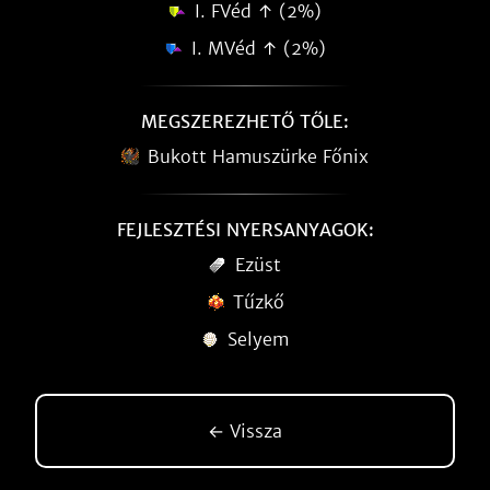
I. FVéd ↑ (2%)
I. MVéd ↑ (2%)
MEGSZEREZHETŐ TŐLE:
Bukott Hamuszürke Főnix
FEJLESZTÉSI NYERSANYAGOK:
Ezüst
Tűzkő
Selyem
← Vissza