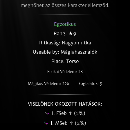
megnőhet az összes karakterjellemződ.
Egzotikus
Rang: ★9
Ritkaság:
Nagyon ritka
Useable by: Mágiahasználók
Place: Torso
Fizikai Védelem: 28
Mágikus Védelem: 226
Foglalatok: 5
VISELŐNEK OKOZOTT HATÁSOK:
I. FSeb ↑ (2%)
I. MSeb ↑ (2%)