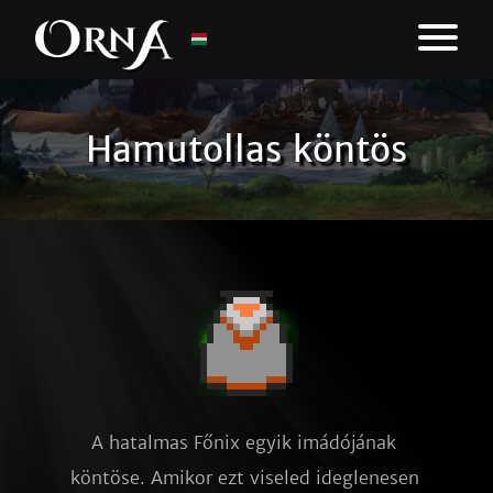
Hamutollas köntös
A hatalmas Főnix egyik imádójának 
köntöse. Amikor ezt viseled ideglenesen 